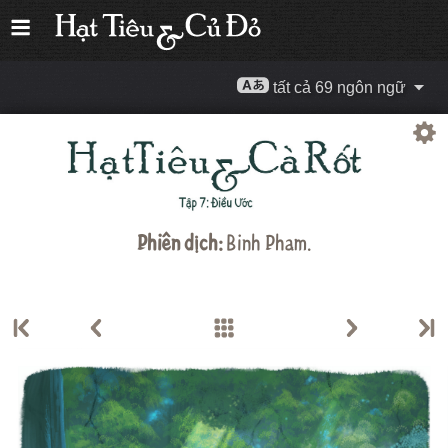
tất cả 69 ngôn ngữ
Phiên dịch:
Binh Pham.