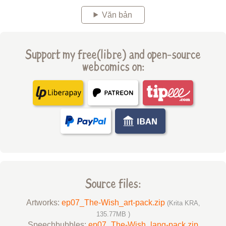
Văn bản
Support my free(libre) and open-source
webcomics on:
Source files:
Artworks:
ep07_The-Wish_art-pack.zip
(Krita KRA,
135.77MB )
Speechbubbles:
ep07_The-Wish_lang-pack.zip