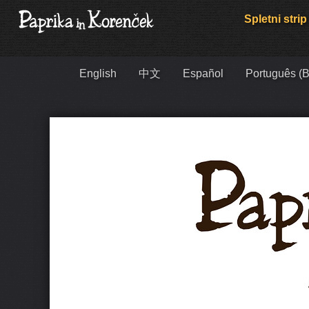
Spletni strip
English
中文
Español
Português (B