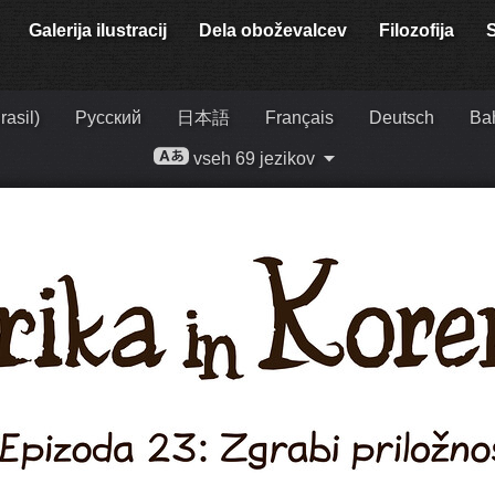
Galerija ilustracij
Dela oboževalcev
Filozofija
rasil)
Русский
日本語
Français
Deutsch
Ba
vseh 69 jezikov