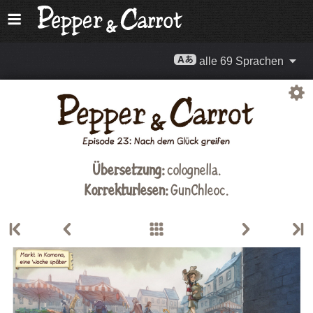
alle 69 Sprachen
Übersetzung:
colognella.
Korrekturlesen:
GunChleoc
.